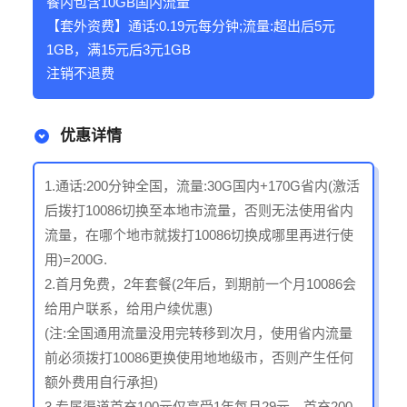
餐内包含10GB国内流量
【套外资费】通话:0.19元每分钟;流量:超出后5元
1GB，满15元后3元1GB
注销不退费
优惠详情
1.通话:200分钟全国，流量:30G国内+170G省内(激活
后拨打10086切换至本地市流量，否则无法使用省内
流量，在哪个地市就拨打10086切换成哪里再进行使
用)=200G.
2.首月免费，2年套餐(2年后，到期前一个月10086会
给用户联系，给用户续优惠)
(注:全国通用流量没用完转移到次月，使用省内流量
前必须拨打10086更换使用地地级市，否则产生任何
额外费用自行承担)
3.专属渠道首充100元仅享受1年每月29元，首充200