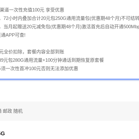
渠道一次性充值100元 享受优惠
，72小时内叠加合计20元包250G通用流量包(优惠期48个月)不可结
，当月起赠送20元减免包(优惠期48个月)激活首充后自动开通500Mbp
通APP可查!
39元全价扣除，套餐内容全部到账
个月39元包280G通用流量+100分钟通话到期恢复原套餐
必须一次性首冲100元否则无法添加优惠
通 邮政 随机
G