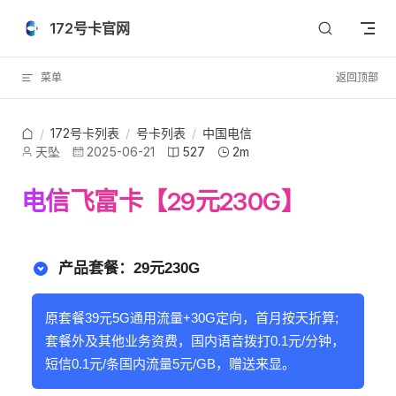
Skip to content
172号卡官网
菜单
返回顶部
172号卡列表
/
号卡列表
/
中国电信
/
天坠
2025-06-21
527
2m
电信飞富卡【29元230G】
产品套餐：29元230G
原套餐39元5G通用流量+30G定向，首月按天折算;
套餐外及其他业务资费，国内语音拨打0.1元/分钟，
短信0.1元/条国内流量5元/GB，赠送来显。