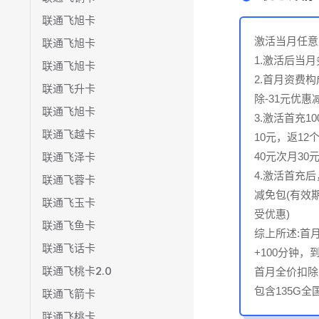
联通飞旭卡
激活当月任意
联通飞旭卡
1.激活后当
联通飞旭卡
2.首月资费
联通飞升卡
除-31元优惠
联通飞旭卡
3.激活首充1
联通飞越卡
10元，返1
联通飞泽卡
40元次月30元
4.激活首充后
联通飞蓉卡
减免包(有效
联通飞玉卡
受优惠)
联通飞鱼卡
综上所述:首月
联通飞话卡
+100分钟，
联通飞桃卡2.0
首月全价扣除 
包含135G全
联通飞箭卡
联通飞桃卡