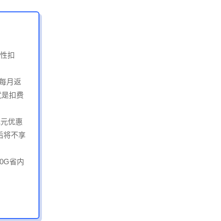
次性扣
起每月返
就是扣费
1元优惠
后将不享
80G省内