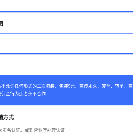
图
品不允许任何形式的二次包装、包装9元、宣传永久、废单、转单、宣
取佣金行为违者永不合作
销方式
二次实名认证。或到营业厅办理认证