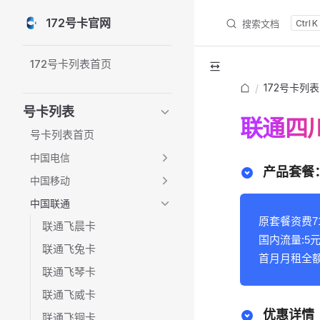
172号卡官网
搜索文档
K
Skip to content
Sidebar Navigation
172号卡列表首页
172号卡列表
/
号卡列表
联通四川
号卡列表首页
中国电信
产品套餐：
中国移动
中国联通
原套餐资费71
联通飞晨卡
国内流量:5元/
联通飞兔卡
首月月租全
联通飞琴卡
联通飞威卡
优惠详情
联通飞铜卡