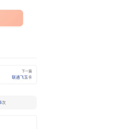
下一篇
联通飞玉卡
6
次