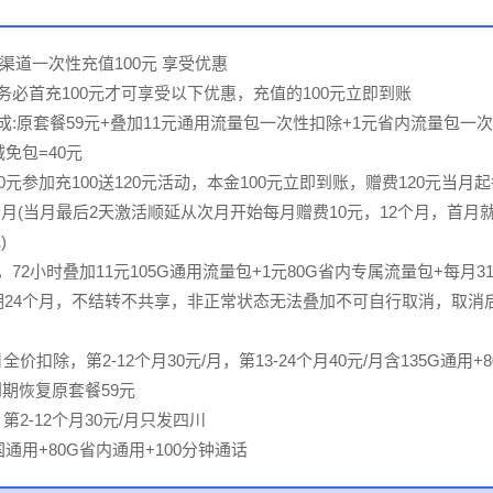
渠道一次性充值100元 享受优惠
月务必首充100元才可享受以下优惠，充值的100元立即到账
构成:原套餐59元+叠加11元通用流量包一次性扣除+1元省内流量包一
减免包=40元
00元参加充100送120元活动，本金100元立即到账，赠费120元当月
2个月(当月最后2天激活顺延从次月开始每月赠费10元，12个月，首月
)
，72小时叠加11元105G通用流量包+1元80G省内专属流量包+每月3
期24个月，不结转不共享，非正常状态无法叠加不可自行取消，取消
全价扣除，第2-12个月30元/月，第13-24个月40元/月含135G通用+
到期恢复原套餐59元
第2-12个月30元/月只发四川
国通用+80G省内通用+100分钟通话