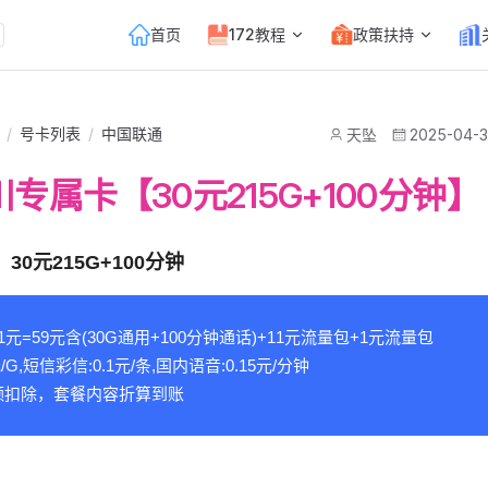
Main Navigation
首页
172教程
政策扶持
/
号卡列表
/
中国联通
天坠
2025-04-
专属卡【30元215G+100分钟】
30元215G+100分钟
元=59元含(30G通用+100分钟通话)+11元流量包+1元流量包
G,短信彩信:0.1元/条,国内语音:0.15元/分钟
额扣除，套餐内容折算到账