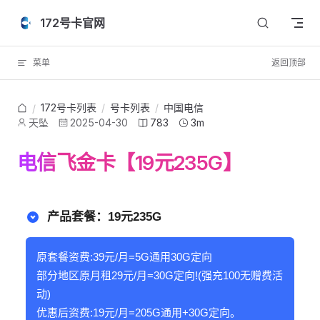
Skip to content
172号卡官网
菜单
返回顶部
172号卡列表
/
号卡列表
/
中国电信
/
天坠
2025-04-30
783
3m
电信飞金卡【19元235G】
产品套餐：19元235G
原套餐资费:39元/月=5G通用30G定向
部分地区原月租29元/月=30G定向!(强充100无赠费活
动)
优惠后资费:19元/月=205G通用+30G定向。