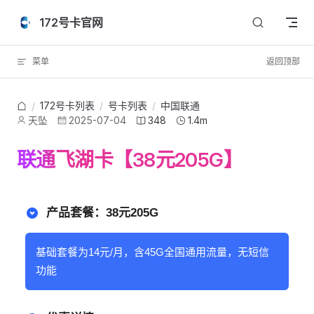
Skip to content
172号卡官网
菜单
返回顶部
172号卡列表
/
号卡列表
/
中国联通
/
天坠
2025-07-04
348
1.4m
联通飞湖卡【38元205G】
产品套餐：38元205G
基础套餐为14元/月，含45G全国通用流量，无短信
功能