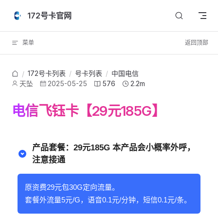
Skip to content
172号卡官网
菜单
返回顶部
172号卡列表
/
号卡列表
/
中国电信
/
天坠
2025-05-25
576
2.2m
电信飞钰卡【29元185G】
产品套餐：29元185G 本产品会小概率外呼，
注意接通
原资费29元包30G定向流量。
套餐外流量5元/G，语音0.1元/分钟，短信0.1元/条。