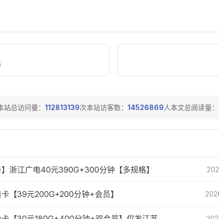
卡
本站总访问量：
112813139
次
本站访客数：
14526869
人
本文总阅读量：
】浙江广电40元390G+300分钟【多规格】
202
卡【39元200G+200分钟+会员】
202
卡【30元180G+400分钟+双会员】仅发江苏
202