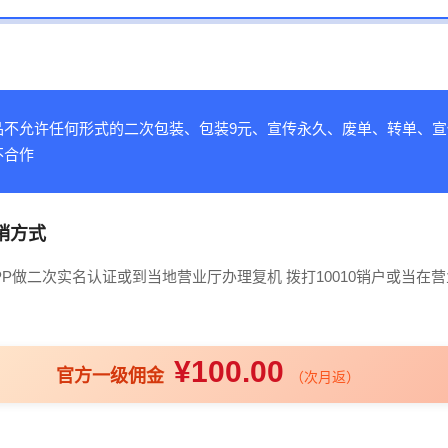
品不允许任何形式的二次包装、包装9元、宣传永久、废单、转单、宣
不合作
销方式
PP做二次实名认证或到当地营业厅办理复机 拨打10010销户或当在
¥100.00
官方一级佣金
（次月返）