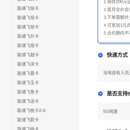
1.预存200元
联通飞旭卡
2.首月全价全
联通飞旭卡
3.下单需额
4.可享加1
联通飞旭卡
5.合约期内
联通飞升卡
联通飞旭卡
联通飞越卡
快递方式
联通飞泽卡
当地自有人员
联通飞蓉卡
联通飞玉卡
联通飞鱼卡
是否支持5
联通飞话卡
联通飞桃卡2.0
5G网速
联通飞箭卡
联通飞桃卡