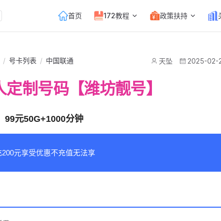
Main Navigation
首页
172教程
政策扶持
/
号卡列表
/
中国联通
天坠
2025-02-
人定制号码【潍坊靓号】
99元50G+1000分钟
200元享受优惠不充值无法享