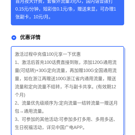
首月按天计费，套餐外流量3元/G，国内语音拨打
0.15元/分钟，短彩信0.1元/条，赠送来显，可办理1
张副卡，10元/月。
优惠详情
激活过程中充值100元享一下优惠
1、激活后首充100话费直接到账，添加120G通用流
量(可结转)+30G定向流量，再加赠100G全国通用流
量，如在浙江再赠送100G浙江省内通用流量，赠送
流量和定向流量不结转，不与副卡共享。(有效期12
个月)
2、流量优先级顺序为:定向流量一结转流量一赠送月
包→通用流量。
3、可参加的其他活动:可参加多打多用、多用多送、
生日祝福活动，详见中国广电APP。