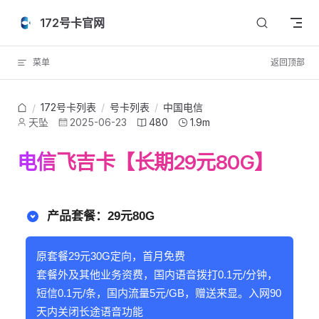
Skip to content
172号卡官网
菜单
返回顶部
172号卡列表
/
号卡列表
/
中国电信
/
天坠
2025-06-23
480
1.9m
电信飞吉卡【长期29元80G】
产品套餐：29元80G
原套餐29元30G定向，首月免费
套餐外及其他业务资费，国内语音拨打0.1元/分钟，
短信0.1元/条，国内流量5元/GB，赠送来显。入网90
天内关闭长途语音功能