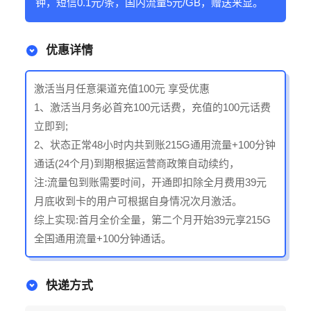
钟，短信0.1元/条，国内流量5元/GB，赠送来显。
优惠详情
激活当月任意渠道充值100元 享受优惠
1、激活当月务必首充100元话费，充值的100元话费
立即到;
2、状态正常48小时内共到账215G通用流量+100分钟
通话(24个月)到期根据运营商政策自动续约，
注:流量包到账需要时间，开通即扣除全月费用39元
月底收到卡的用户可根据自身情况次月激活。
综上实现:首月全价全量，第二个月开始39元享215G
全国通用流量+100分钟通话。
快递方式