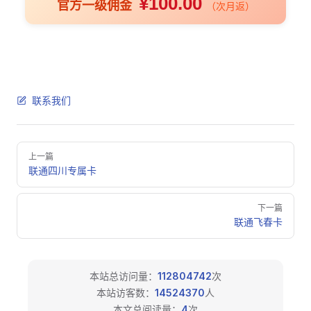
¥100.00
官方一级佣金
（次月返）
联系我们
Pager
上一篇
联通四川专属卡
下一篇
联通飞春卡
本站总访问量：
112804742
次
本站访客数：
14524370
人
本文总阅读量：
4
次