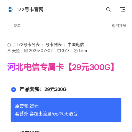
Skip to content
172号卡官网
菜单
返回顶部
172号卡列表
/
号卡列表
/
中国电信
/
天坠
2025-07-02
377
1.5m
河北电信专属卡【29元300G】
产品套餐：29元300G
原套餐:29元
套餐外:套超出流量5元/G,无语音