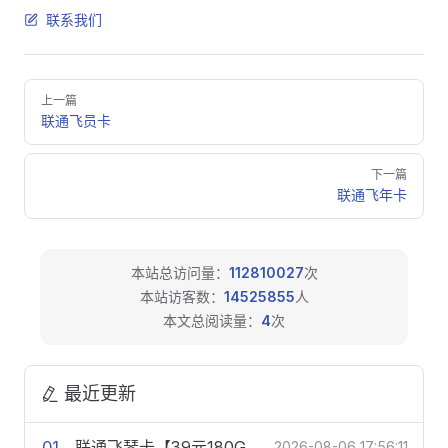
联系我们
Pager
上一篇
联通飞员卡
下一篇
联通飞年卡
本站总访问量：
112810027
次
本站访客数：
14525855
人
本文总阅读量：
4
次
最近更新
01
联通飞琴卡【39元180G+200分钟】
2026-08-06 17:56:11