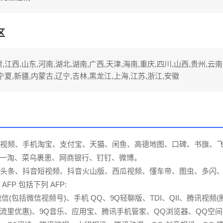
区
,江西,山东,河南,湖北,湖南,广西,天津,海南,重庆,四川,山西,贵州,云南
,宁夏,新疆,内蒙古,辽宁,吉林,黑龙江,上海,江苏,浙江,安徽
优酷视频、手机淘宝、支付宝、天猫、闲鱼、高德地图、口碑、书旗、
一淘、菜乌裹患、网商银行、钉钉、微博。
今日头条、抖音短视频、抖音火山版、西瓜视频、懂车帝、图虫、多闪
 AFP 包括下列 AFP:
信(包括微信视频号)、手机 QQ、9Q轻聊版、TDI、QII、腾讯视频
流里优惠)、9Q音乐、应用宝、腾讯手机管家、QQ浏览器、QQ空间