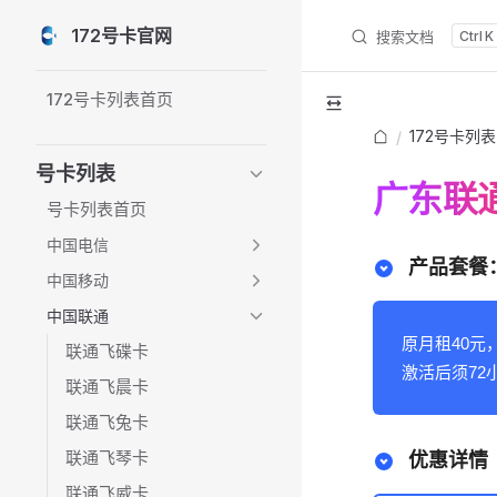
172号卡官网
搜索文档
K
Skip to content
Sidebar Navigation
172号卡列表首页
172号卡列表
/
号卡列表
广东联
号卡列表首页
中国电信
产品套餐
中国移动
中国联通
原月租40元
联通飞碟卡
激活后须72
联通飞晨卡
联通飞兔卡
联通飞琴卡
优惠详情
联通飞威卡