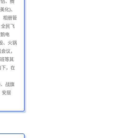
情侣、腾
美化)、
、相册管
、全民飞
企鹅电
股、火锅
讯会议，
塞班等其
络下，在
播、战旗
、安居