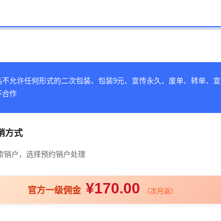
品不允许任何形式的二次包装、包装9元、宣传永久、废单、转单、宣
不合作
销方式
搜索销户，选择预约销户处理
¥170.00
官方一级佣金
（次月返）