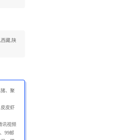
,西藏,陕
飞猪、聚
、皮皮虾
(腾讯视频
、99邮