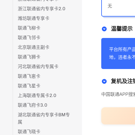
无
浙江联通省内专享卡2.0
潍坊联通专享卡
联通飞柳卡
温馨提示
联通飞邻卡
北京联通主副卡
平台所有产
联通飞狮卡
地，违者永
河北联通省内专属卡
联通飞崽卡
复机及注
联通飞星卡
中国联通APP
上海联通专属卡2.0
联通飞府卡3.0
湖北联通省内专享卡BM专
属
联通飞晓卡