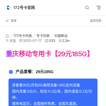
Skip to content
172号卡官网
菜单
返回顶部
172号卡列表
/
号卡列表
/
中国移动
/
天坠
2025-07-17
553
2.2m
重庆移动专用卡【29元185G】
产品套餐：29元185G
原套餐39元/月包5G通用流量+30G定向流量
国内流量:5元/G，短信:0.1元/条，国内语音:0.1元/分
钟。
赠来电显示，全国接听免费，全国无漫游。