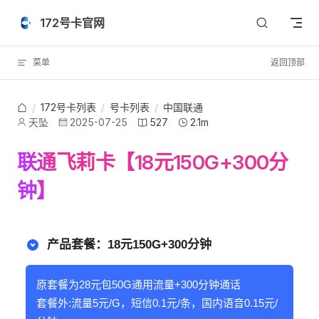
Skip to content
172号卡官网
菜单
返回顶部
172号卡列表
/
号卡列表
/
中国联通
/
天坠
2025-07-25
527
2.1m
联通飞莉卡【18元150G+300分
钟】
产品套餐：18元150G+300分钟
原套餐为28元包50G通用流量+300分钟通话
套餐外:流量5元/G，短信0.1元/条，国内语音0.15元/