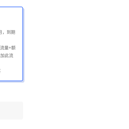
个月，到期
流量+额
添加此流
喜