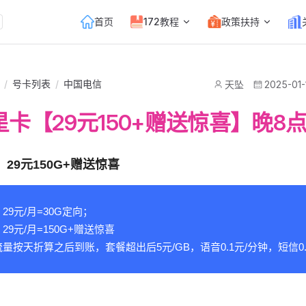
Main Navigation
首页
172教程
政策扶持
/
号卡列表
/
中国电信
天坠
2025-01-
卡【29元150+赠送惊喜】晚8点
29元150G+赠送惊喜
9元/月=30G定向；
9元/月=150G+赠送惊喜
量按天折算之后到账，套餐超出后5元/GB，语音0.1元/分钟，短信0.