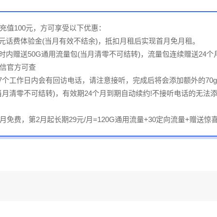
充值100元，方可享受以下优惠：
30元话费体验金(当月有效不结余)，抵扣月租后实现首月免月租。
2小时内赠送50G通用流量包(当月清零不可结转)，流量包连续赠送24
信官方可查
后7个工作日内会有回访电话，请注意接听，完成后将会添加额外的70g
当月清零不可结转)，有效期24个月到期自动续约!不接听电话的无法
免费，第2月起长期29元/月=120G通用流量+30定向流量+赠送惊