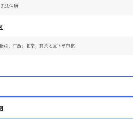
内无法注销
区
新疆；广西；北京；其余地区下单审核
图