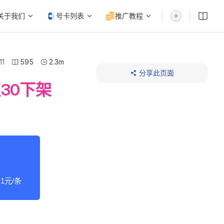
关于我们
号卡列表
推广教程
11
595
2.3m
分享此页面
30下架
1元/条