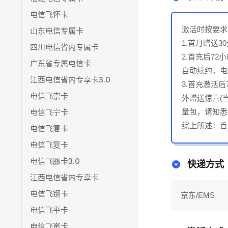
电信飞怀卡
激活时按要求
山东电信专属卡
1.首月赠送
四川电信省内专属卡
2.首充后7
广东省专属电信卡
自动续约，电
江西电信省内专享卡3.0
3.首充激活
电信飞崇卡
外赠送惊喜(
电信飞宁卡
量包，请知悉
综上所述：首月
电信飞复卡
电信飞复卡
电信飞豚卡3.0
快递方式
江西电信省内专享卡
电信飞钢卡
京东/EMS
电信飞平卡
电信飞蜜卡