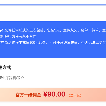
品不允许任何形式的二次包装、包装9元、宣传永久、废单、转单、宣
取佣金行为违者永不合作
要在激活过程中充值100元话费，不可任意渠道充值，否则无法享受
销方式
营业厅复机/销户
¥90.00
官方一级佣金
（次月返）