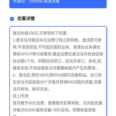
优惠后：29元80G高速流量
优惠详情
激活充值100元,可享受如下优惠:
1.激活当月赠送30元话费订购立即到账，激活即可使
用,不退返现金,不可抵扣国际业务、港澳台业务通信
费和SP/CP等代收费用,赠送话费仅激活当月有效促销
协议期1个月，到期自动退订。如当月退订、拆机,则
赠金无效,不退返赠金次月需缴纳首月产生的费用。
2、激活后,预存100元得50GB国内流量权益。自订购
生效当月起连续24个月每月获得50GB国内流量,流量
当月有效、跨月无效。
综上所述:
首月赠予30元话费，套餐按天折算到账，次月起优惠
月租29元50G通用流量+30G定向。到期恢复原套