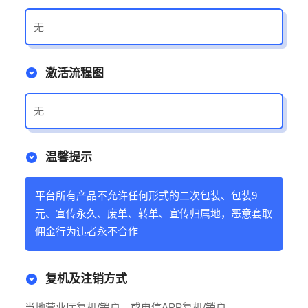
无
激活流程图
无
温馨提示
平台所有产品不允许任何形式的二次包装、包装9
元、宣传永久、废单、转单、宣传归属地，恶意套取
佣金行为违者永不合作
复机及注销方式
当地营业厅复机/销户，或电信APP复机/销户