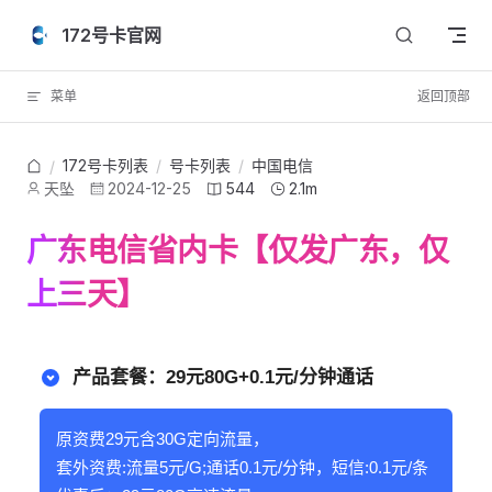
Skip to content
172号卡官网
菜单
返回顶部
172号卡列表
/
号卡列表
/
中国电信
/
天坠
2024-12-25
544
2.1m
广东电信省内卡【仅发广东，仅
上三天】
产品套餐：29元80G+0.1元/分钟通话
原资费29元含30G定向流量，
套外资费:流量5元/G;通话0.1元/分钟，短信:0.1元/条