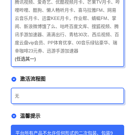
腾讯视频、爱奇艺、优酷视频月卡、芒果TV月卡、哔
哩哔哩、酷狗、懒人畅听月卡、喜马拉雅FM、网易
云音乐月卡、迅雷KEE月卡，作业帮、蜻蜓FM、掌
阅、新浪微博饿了么、咕咚百度文库、搜狐视频、腾
讯手游加速器、滴滴出行、青桔30次、西瓜视频、百
度云盘vip会员、PP体育优享、00音乐绿钻豪华、瑞
幸咖啡23元券、迅游手游加速器
(任选其一)
激活流程图
无
温馨提示
平台所有产品不允许任何形式的二次包装、包装9