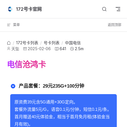
Skip to content
172号卡官网
菜单
返回顶部
172号卡列表
/
号卡列表
/
中国电信
/
天坠
2025-02-06
641
2.5m
电信沧鸿卡
产品套餐：29元235G+100分钟
原资费39元含5G通用+30G定向。
套餐外流量5元/G，语音0.1元/分钟，短信0.1元/条。
首月赠送40元体验金，相当于首月免月租(体验金当
月有效)。