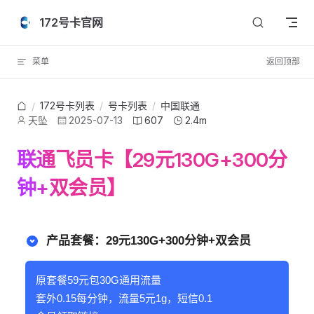
Skip to content
172号卡官网
菜单
返回顶部
172号卡列表
/
号卡列表
/
中国联通
/
天坠
2025-07-13
607
2.4m
联通飞员卡【29元130G+300分
钟+双会员】
产品套餐：29元130G+300分钟+双会员
原套餐59元包30G通用流量
套外0.15每分钟，流量5元1g，短信0.1