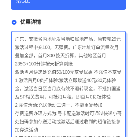
元/GB。
优惠详情
广东，安徽省内地址发当地归属地产品，原套餐29元
激活过程中充100，无赠费。广东地址订单流量次月
叠加全部，首月80G按天折算，其他地区首月
235G+100分钟按天折算到账
激活当月快递处充值50/100元享受优惠 不充值不享受
1.激活首月0负担体验:激活立即赠送40元/30元体验
金，激活当日至当月底有效不退转现金，不抵扣国漫
及SP相关费用，可抵扣月租，即首月0负担体验
2.充值活动:充送活动二选一，不能重复参加
存费送费办理方式为:号卡配送激活时可通过快递小哥
处扫码参加存送活动或激活后通过收到的短信链接参
加存送活动