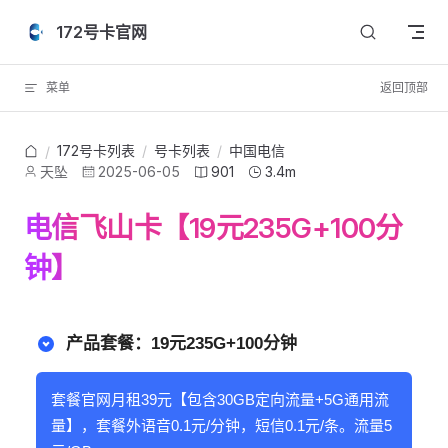
Skip to content
172号卡官网
菜单
返回顶部
172号卡列表
/
号卡列表
/
中国电信
/
天坠
2025-06-05
901
3.4m
电信飞山卡【19元235G+100分
钟】
产品套餐：19元235G+100分钟
套餐官网月租39元【包含30GB定向流量+5G通用流
量】，套餐外语音0.1元/分钟，短信0.1元/条。流量5