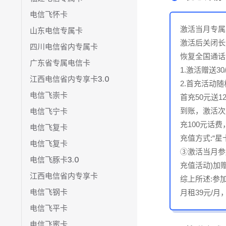
电信飞怀卡
激活当月专属渠
山东电信专属卡
激活后关闭长
四川电信省内专属卡
恢复全国通话
广东省专属电信卡
1.激活赠送
江西电信省内专享卡3.0
2.首充活动随
电信飞崇卡
首充50元送1
电信飞宁卡
到账，激活次
充100元话
电信飞复卡
充值方式:“
电信飞复卡
③激活当月参
电信飞豚卡3.0
充值活动)加
江西电信省内专享卡
综上所述:参
电信飞钢卡
月租39元/
电信飞平卡
电信飞蜜卡