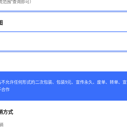
免流范围”查询即可）
图
品不允许任何形式的二次包装、包装9元、宣传永久、废单、转单、宣
不合作
销方式
销