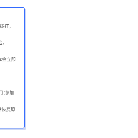
制拨打，
金。
元本金立即
月(参加
后恢复原