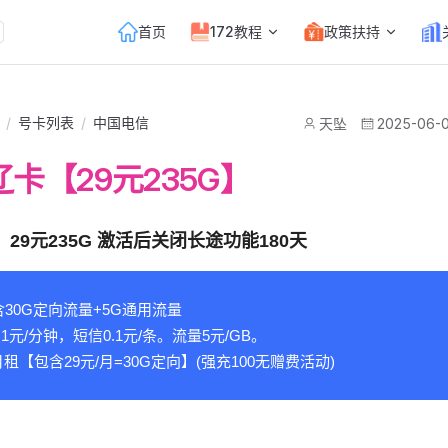
Main Navigation
首页
172教程
政策扶持
/
号卡列表
/
中国电信
天坠
2025-06-
卡【29元235G】
29元235G 激活后关闭长途功能180天
含30G定向流量+5G通用流量
1元/分钟，短信0.1元/条。流量5元/GB。
租【包含29元/月=30G定向】(强充100无赠费活动)