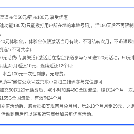
道充值50元/强充100元 享受优惠
途功能180天(只能拨打用户所在地的本地号码)，活180天后不再限
，
30/40元体验金,，体验金仅限激活当月有效，不可结转次月，不退返现
机选1(不可共享):
20元话费(专属渠道):激活后在指定渠道参与存50送120元活动，50
月起每月返还10元，连续返还12个月;
费，本金100元一次性到账，无赠费。
星卡助手”微信公众号或京东小哥扫二维码参与充值即可
加充50送120元话费后，48小时加赠45G全国流量，赠送24个月，次
赠155G全国流量，有效期24个月。
加充值活动后，赠费抵扣实现首月免月租，第2-13个月月租29元，之
月，活动到期后可以联系运营商参加最新优惠活动。