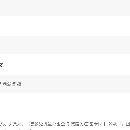
区
南,西藏,新疆
系、头条系、（更多免流量范围查询:微信关注“星卡助手”公众号，