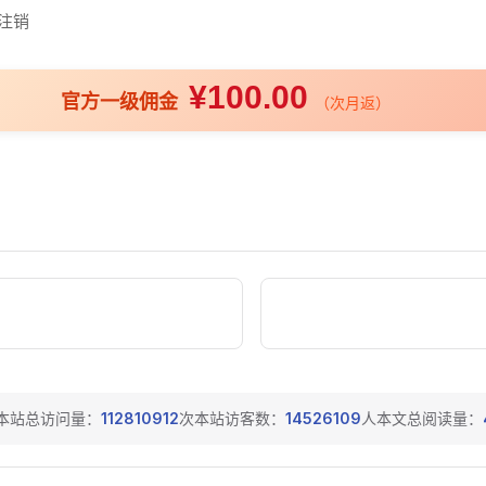
注销
¥100.00
官方一级佣金
（次月返）
本站总访问量：
112810912
次
本站访客数：
14526109
人
本文总阅读量：