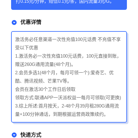
打0.15元/分钟，短信0.1元/条，国内流量3元/G。
优惠详情
激活务必任意渠道一次性充值100元话费 不充值不享
受以下优惠
1.激活务必一次性充值100元话费，100元直接到账，
赠送260G通用流量(48个月)。
2.会员多选1(48个月，每月可领一个):爱奇艺、优
酷、腾讯视频、芒果TV等。
会员在激活30个工作日后领取
领取方式:联通APP一沃派权益一每月可领取(可更换)
3.综上所述:首月按天，2-48个月39月租280G通用流
量+100分钟通话，到期根据运营商政策续约。
快递方式