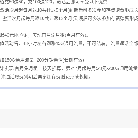
充50送50，充100送120，激活后即可享受以下优惠:
，激活次月起每月返10共计返5个月(到期后可多次参加存费赠费形成长
元，激活次月起每月返10共计返12个月(到期后可多次参加存费赠费形
账40元体验金，实现首月免月租(当月有效)。
值活动后，48小时左右到账45G通用流量，不可结转，流量通话全
150G通用流量+200分钟通话(长期有效)
实现:首月免月租，按天折算，第2个月起每月:29元-200G通用流量+
0分钟通话赠费到期后再参加存费赠费形成长期。