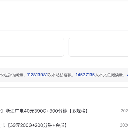
本站总访问量：
112813981
次
本站访客数：
14527135
人
本文总阅读量：
】浙江广电40元390G+300分钟【多规格】
202
卡【39元200G+200分钟+会员】
202