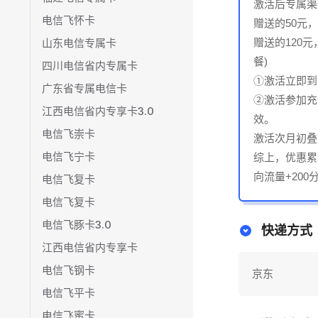
激活后专属渠道
电信飞怀卡
赠送的50元
山东电信专属卡
赠送的120
餐)
四川电信省内专属卡
①激活立即到
广东省专属电信卡
②激活参加充
江西电信省内专享卡3.0
效。
电信飞崇卡
激活次月初叠加
电信飞宁卡
综上，优惠累计
向流量+20
电信飞复卡
电信飞复卡
电信飞豚卡3.0
快递方式
江西电信省内专享卡
电信飞钢卡
京东
电信飞平卡
电信飞蜜卡