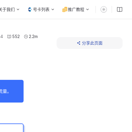
关于我们
号卡列表
推广教程
14
552
2.2m
分享此页面
】
用流量。