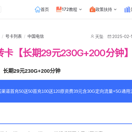
Main Navigation
首页
172教程
政策扶持
/
号卡列表
/
中国电信
天坠
2025-02-
卡【长期29元230G+200分钟
长期29元230G+200分钟
渠道首充50送50首充100送120原资费39元含30G定向流量+5G通