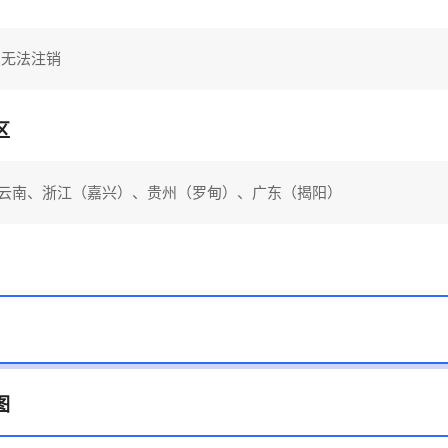
内无法注销
区
云南、浙江（嘉兴）、贵州（罗甸）、广东（揭阳）
图