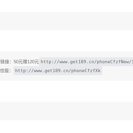
链接：50元赠120元
http://www.get189.cn/phoneCfzfNew/
微信版：
http://www.get189.cn/phoneCfzfXk