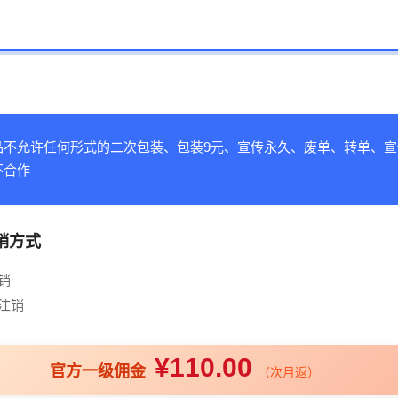
品不允许任何形式的二次包装、包装9元、宣传永久、废单、转单、宣
不合作
销方式
销
注销
¥110.00
官方一级佣金
（次月返）