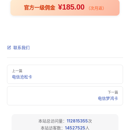
¥185.00
官方一级佣金
（次月返）
联系我们
Pager
上一篇
电信沧松卡
下一篇
电信梦鸿卡
本站总访问量：
112815355
次
本站访客数：
14527525
人