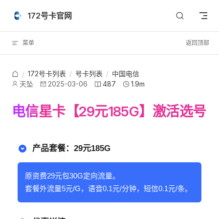
Skip to content
172号卡官网
菜单
返回顶部
172号卡列表
/
号卡列表
/
中国电信
/
天坠
2025-03-06
487
1.9m
电信星卡【29元185G】激活选号
产品套餐：29元185G
原资费29元包30G定向流量。
套餐外流量5元/G，语音0.1元/分钟，短信0.1元/条。