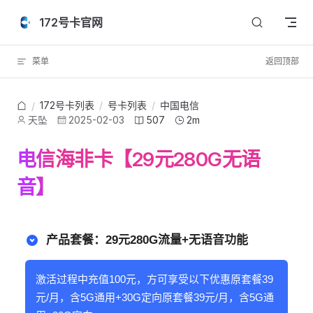
Skip to content
172号卡官网
菜单
返回顶部
172号卡列表
/
号卡列表
/
中国电信
/
天坠
2025-02-03
507
2m
电信海非卡【29元280G无语
音】
产品套餐：29元280G流量+无语音功能
激活过程中充值100元，方可享受以下优惠原套餐39
元/月，含5G通用+30G定向原套餐39元/月，含5G通