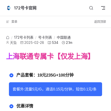
Skip to content
172号卡官网
菜单
返回顶部
172号卡列表
/
号卡列表
/
中国联通
/
天坠
2025-02-28
534
2.1m
上海联通专属卡【仅发上海】
产品套餐：19元235G+100分钟
套餐外:流量5元/G，通话0.15元/分钟，短信0.1元/条
优惠详情