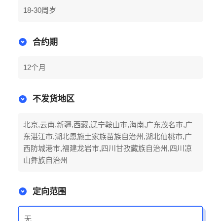
18-30周岁
合约期
12个月
不发货地区
北京,云南,新疆,西藏,辽宁鞍山市,海南,广东茂名市,广
东湛江市,湖北恩施土家族苗族自治州,湖北仙桃市,广
西防城港市,福建龙岩市,四川甘孜藏族自治州,四川凉
山彝族自治州
定向范围
无