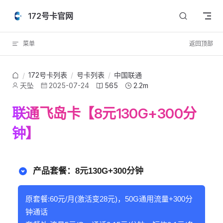
Skip to content
172号卡官网
菜单
返回顶部
172号卡列表
/
号卡列表
/
中国联通
/
天坠
2025-07-24
565
2.2m
联通飞岛卡【8元130G+300分
钟】
产品套餐：8元130G+300分钟
原套餐:60元/月(激活变28元)，50G通用流量+300分
钟通话