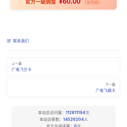
¥60.00
官方一级佣金
（次月返）
联系我们
Pager
上一篇
广电飞兰卡
下一篇
广电飞烟卡
本站总访问量：
112811194
次
本站访客数：
14526204
人
本文总阅读量：
6
次