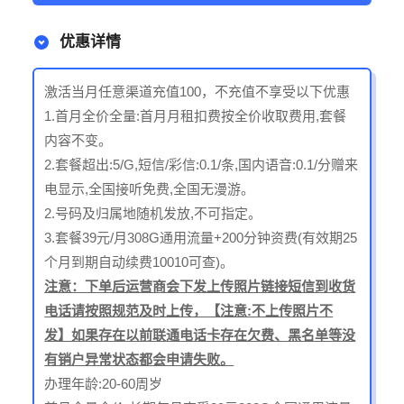
优惠详情
激活当月任意渠道充值100，不充值不享受以下优惠
1.首月全价全量:首月月租扣费按全价收取费用,套餐
内容不变。
2.套餐超出:5/G,短信/彩信:0.1/条,国内语音:0.1/分赠来
电显示,全国接听免费,全国无漫游。
2.号码及归属地随机发放,不可指定。
3.套餐39元/月308G通用流量+200分钟资费(有效期25
个月到期自动续费10010可查)。
注意：下单后运营商会下发上传照片链接短信到收货
电话请按照规范及时上传，【注意:不上传照片不
发】如果存在以前联通电话卡存在欠费、黑名单等没
有销户异常状态都会申请失败。
办理年龄:20-60周岁