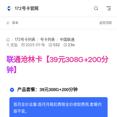
Skip to content
172号卡官网
菜单
返回顶部
172号卡列表
/
号卡列表
/
中国联通
/
天坠
2025-01-18
552
2.1m
联通沧林卡【39元308G+200分
钟】
产品套餐：39元308G+200分钟
首月全价全量:首月月租扣费按全价收取费用,套餐内
容不变。