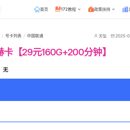
Main Navigation
首页
172教程
政策扶持
/
号卡列表
/
中国联通
天坠
2025-0
卡【29元160G+200分钟】
：无