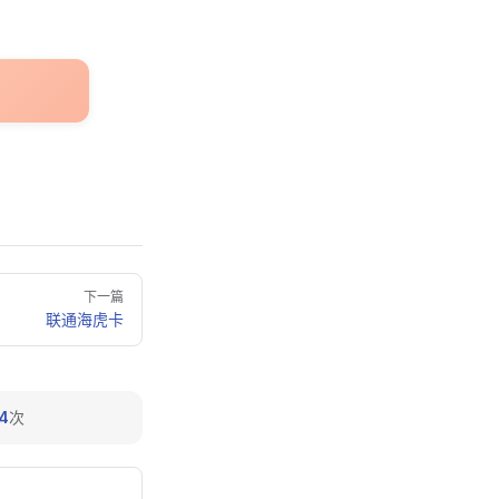
下一篇
联通海虎卡
4
次