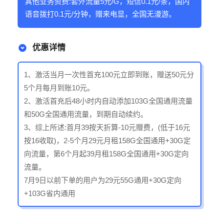
其他业务资费:套外流量5元/G，短信0.1元/条，国内
语音拨打0.1元/分钟，赠来电显，全国无漫游。
优惠详情
1、激活当月一次性首充100元立即到账，赠送50元分
5个月每月到账10元。
2、激活首充后48小时内自动添加103G全国通用流量
和50G全国通用流量，到期自动续约。
3、综上所述:首月39按天折算-10元赠费，(低于16元
按16收取)，2-5个月29元月租158G全国通用+30G定
向流量，第6个月起39月租158G全国通用+30G定向
流量。
7月9日以前下单的用户为29元55G通用+30G定向
+103G省内通用