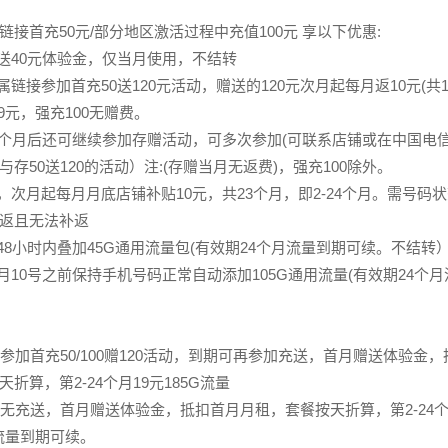
链接首充50元/部分地区激活过程中充值100元 享以下优惠:
赠送40元体验金，仅当月使用，不结转
属链接参加首充50送120元活动，赠送的120元次月起每月返10元(共1
9元，强充100无赠费。
12个月后还可继续参加存赠活动，可多次参加(可联系店铺或在中国电信
存50送120的活动）注:(存赠当月无返费)，强充100除外。
后，次月起每月月底店铺补贴10元，共23个月，即2-24个月。需号码
返且无法补返
后48小时内叠加45G通用流量包(有效期24个月流量到期可续。不结转
次月10号之前保持手机号码正常自动添加105G通用流量(有效期24个
，参加首充50/100赠120活动，到期可再参加充送，首月赠送体验金
折算，第2-24个月19元185G流量
，无充送，首月赠送体验金，抵扣首月月租，套餐按天折算，第2-24个
，流量到期可续。