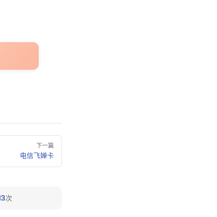
下一篇
电信飞婵卡
13
次