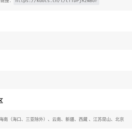
值链接：
https://kdocs.cn/l/cfTDPjRzNBor
区
海南（海口、三亚除外）、云南、新疆、西藏 、江苏昆山、北京