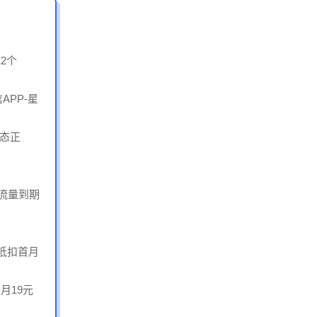
2个
APP-星
状态正
）
月流量到期
，抵扣首月
月19元