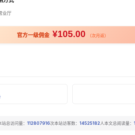
销方式
营业厅
¥105.00
官方一级佣金
（次月返）
卡
本站总访问量：
112807916
次
本站访客数：
14525182
人
本文总阅读量：