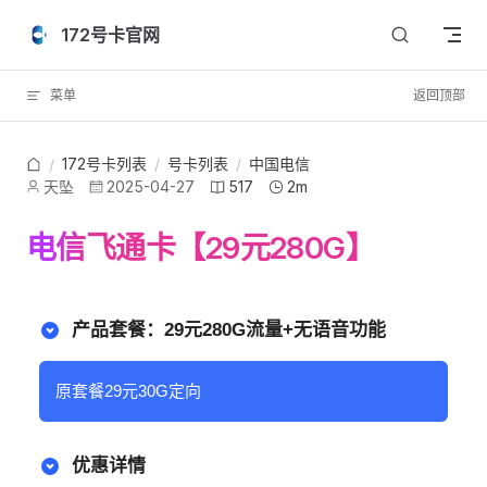
Skip to content
172号卡官网
菜单
返回顶部
172号卡列表
/
号卡列表
/
中国电信
/
天坠
2025-04-27
517
2m
电信飞通卡【29元280G】
产品套餐：29元280G流量+无语音功能
原套餐29元30G定向
优惠详情