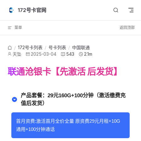
Skip to content
172号卡官网
菜单
返回顶部
172号卡列表
/
号卡列表
/
中国联通
/
天坠
2025-03-04
543
2.1m
联通沧银卡【先激活 后发货】
产品套餐：29元160G+100分钟（激活缴费充
值后发货）
首月资费:激活首月全价全量 原资费29元月租+10G
通用+100分钟通话