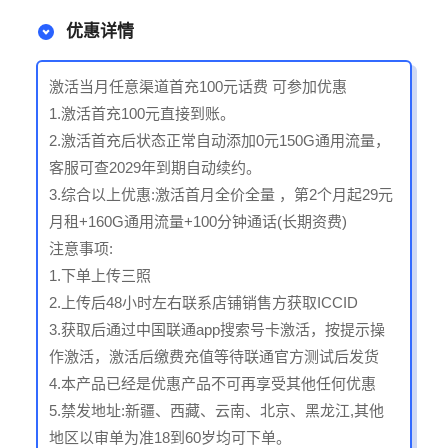
优惠详情
激活当月任意渠道首充100元话费 可参加优惠
1.激活首充100元直接到账。
2.激活首充后状态正常自动添加0元150G通用流量，
客服可查2029年到期自动续约。
3.综合以上优惠:激活首月全价全量 ，第2个月起29元
月租+160G通用流量+100分钟通话(长期资费)
注意事项:
1.下单上传三照
2.上传后48小时左右联系店铺销售方获取ICCID
3.获取后通过中国联通app搜索号卡激活，按提示操
作激活，激活后缴费充值等待联通官方测试后发货
4.本产品已经是优惠产品不可再享受其他任何优惠
5.禁发地址:新疆、西藏、云南、北京、黑龙江,其他
地区以审单为准18到60岁均可下单。