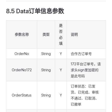
8.5 Data订单信息参数
是
否
参数名称
类型
说明
必
填
OrderNo
String
Y
合作方订单号
172平台订单号，请
OrderNo172
String
Y
求头sign里加密的
是此号码
订单状态：已发
货、已完成、审核
OrderStatus
String
Y
不通过、已取消、
已撤单