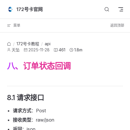
Skip to content
172号卡官网
菜单
返回顶部
172号卡教程
/
api
/
天坠
2025-11-28
461
1.8m
八、订单状态回调
8.1 请求接口
请求方式
：Post
接收类型
：raw/json
返回
：json