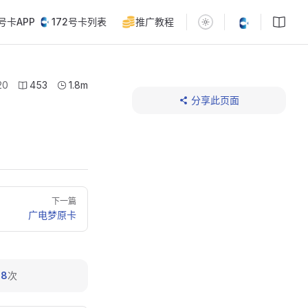
2号卡APP
172号卡列表
推广教程
20
453
1.8m
分享此页面
下一篇
广电梦原卡
：
8
次