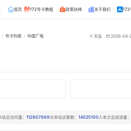
Main Navigation
首页
172号卡教程
政策扶持
关于我们
17
/
号卡列表
/
中国广电
天坠
2026-04-
本站总访问量：
112807669
次
本站访客数：
14525100
人
本文总阅读量